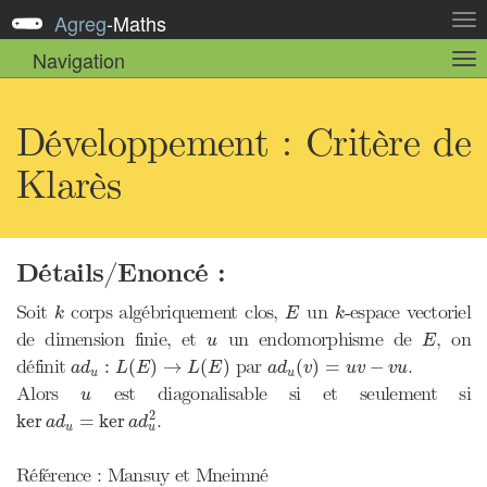
Agreg
-
Maths
Act
la
Navigation
Act
nav
la
sou
nav
Développement : Critère de
Klarès
Détails/Enoncé :
k
E
k
Soit
corps algébriquement clos,
un
-espace vectoriel
k
E
k
E
u
de dimension finie, et
un endomorphisme de
, on
u
E
a
d
u
:
L
(
E
)
→
L
(
E
)
a
d
u
(
v
)
=
u
v
−
v
u
définit
par
.
:
(
)
→
(
)
(
)
=
−
a
d
L
E
L
E
a
d
v
u
v
v
u
u
u
u
Alors
est diagonalisable si et seulement si
u
ker
a
d
u
=
ker
a
d
u
2
2
.
ker
=
ker
a
d
a
d
u
u
Référence : Mansuy et Mneimné