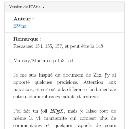
Version de EWna
Auteur :
EWna
Remarque :
Recasage: 154, 155, 157, et peut-être la 148
Mansuy/Mneimné p 153-154
Je me suis inspiré du document de Zlix, j'y ai
apporté quelques précisions. Attention aux
notations, et surtout à la différence fondamentale
entre endomorphismes induits et restreint.
L
A
T
E
X
J'ai fait un joli
, mais je laisse tout de
L
T
X
A
E
même la v1 manuscrite qui contient plus de
commentaires et quelques rappels de cours