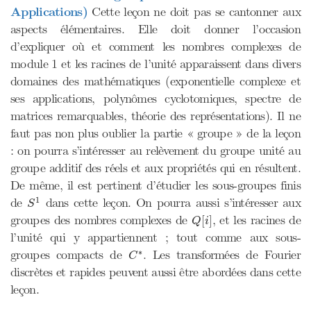
Applications)
Cette leçon ne doit pas se cantonner aux
aspects élémentaires. Elle doit donner l’occasion
d’expliquer où et comment les nombres complexes de
module 1 et les racines de l’unité apparaissent dans divers
domaines des mathématiques (exponentielle complexe et
ses applications, polynômes cyclotomiques, spectre de
matrices remarquables, théorie des représentations). Il ne
faut pas non plus oublier la partie « groupe » de la leçon
: on pourra s’intéresser au relèvement du groupe unité au
groupe additif des réels et aux propriétés qui en résultent.
De même, il est pertinent d’étudier les sous-groupes finis
S
1
1
de
dans cette leçon. On pourra aussi s’intéresser aux
S
Q
[
i
]
groupes des nombres complexes de
, et les racines de
[
]
Q
i
l’unité qui y appartiennent ; tout comme aux sous-
C
∗
∗
groupes compacts de
. Les transformées de Fourier
C
discrètes et rapides peuvent aussi être abordées dans cette
leçon.