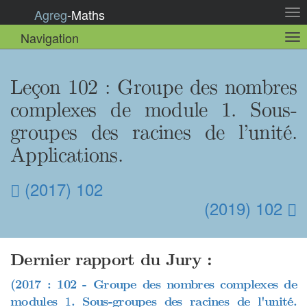
Agreg
-
Maths
Act
la
Navigation
Act
nav
la
sou
nav
Leçon 102
: Groupe des nombres
complexes de module 1. Sous-
groupes des racines de l’unité.
Applications.
(2017) 102
(2019) 102
Dernier rapport du Jury :
(2017 : 102 - Groupe des nombres complexes de
1
modules
. Sous-groupes des racines de l'unité.
1