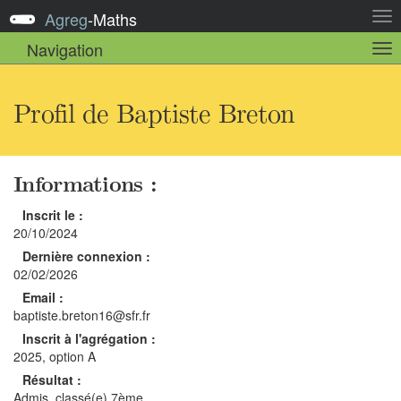
Agreg
-
Maths
Act
la
Navigation
Act
nav
la
sou
nav
Profil de Baptiste Breton
Informations :
Inscrit le :
20/10/2024
Dernière connexion :
02/02/2026
Email :
baptiste.breton16@sfr.fr
Inscrit à l'agrégation :
2025, option A
Résultat :
Admis, classé(e) 7ème