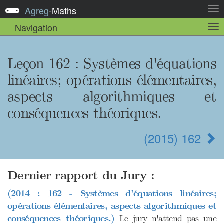
Agreg
-
Maths
Act
la
Navigation
Act
nav
la
sou
nav
Leçon 162 : Systèmes d'équations
linéaires; opérations élémentaires,
aspects algorithmiques et
conséquences théoriques.
(2015) 162
Dernier rapport du Jury :
(2014 : 162 - Systèmes d'équations linéaires;
opérations élémentaires, aspects algorithmiques et
conséquences théoriques.)
Le jury n'attend pas une