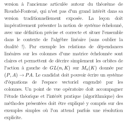
version à l'ancienne articulée autour du théorème de
Rouché-Fontené, qui n'est pas d'un grand intérêt dans sa
version traditionnellement exposée. La leçon doit
impérativement présenter la notion de système échelonné,
avec une définition précise et correcte et situer l'ensemble
dans le contexte de l'algèbre linéaire (sans oublier la
dualité !). Par exemple les relations de dépendances
linéaires sur les colonnes d'une matrice échelonnée sont
claires et permettent de décrire simplement les orbites de
G
L
(
n
,
K
)
M
n
(
K
)
l'action à gauche de
sur
donnée par
(
,
)
(
)
G
L
n
K
M
K
n
(
P
,
A
)
→
P
A
. Le candidat doit pouvoir écrire un système
(
,
)
→
P
A
P
A
d'équations de l'espace vectoriel engendré par les
colonnes. Un point de vue opératoire doit accompagner
l'étude théorique et l'intérêt pratique (algorithmique) des
méthodes présentées doit être expliqué y compris sur des
exemples simples où l'on attend parfois une résolution
explicite.