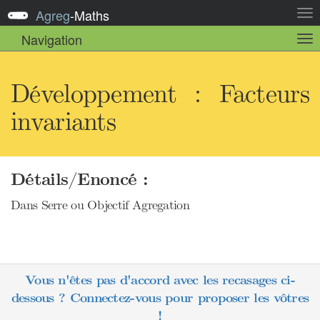
Agreg
-
Maths
Act
la
Navigation
Act
nav
la
sou
nav
Développement : Facteurs
invariants
Détails/Enoncé :
Dans Serre ou Objectif Agregation
Vous n'êtes pas d'accord avec les recasages ci-
dessous ? Connectez-vous pour proposer les vôtres
!