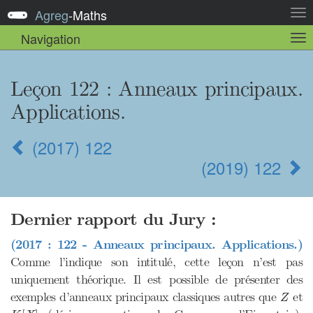
Agreg
-
Maths
Act
la
Navigation
Act
nav
la
sou
nav
Leçon 122
: Anneaux principaux.
Applications.
(2017) 122
(2019) 122
Dernier rapport du Jury :
(2017 : 122 - Anneaux principaux. Applications.)
Comme l’indique son intitulé, cette leçon n’est pas
uniquement théorique. Il est possible de présenter des
Z
exemples d’anneaux principaux classiques autres que
et
Z
K
[
X
]