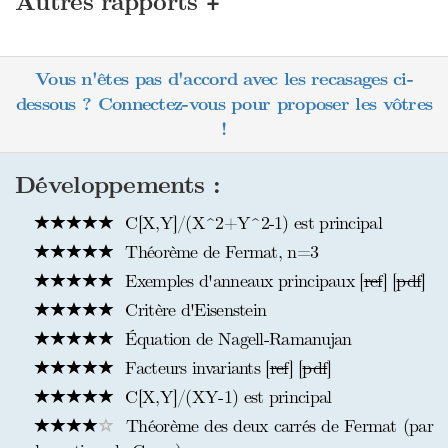
+
Autres rapports
Vous n'êtes pas d'accord avec les recasages ci-
dessous ? Connectez-vous pour proposer les vôtres
!
Développements :
C[X,Y]/(X^2+Y^2-1) est principal
Théorème de Fermat, n=3
Exemples d'anneaux principaux [
ref
] [
pdf
]
Critère d'Eisenstein
Équation de Nagell-Ramanujan
Facteurs invariants [
ref
] [
pdf
]
C[X,Y]/(XY-1) est principal
Théorème des deux carrés de Fermat (par