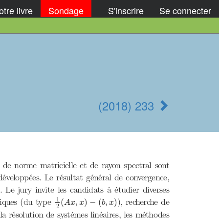
tre livre
Sondage
S'inscrire
Se connecter
(2018) 233
 de norme matricielle et de rayon spectral sont
 développées. Le résultat général de convergence,
 Le jury invite les candidats à étudier diverses
1
2
(
A
x
,
x
)
−
(
b
,
x
)
1
atiques (du type
), recherche de
(
,
)
−
(
,
)
A
x
x
b
x
2
la résolution de systèmes linéaires, les méthodes