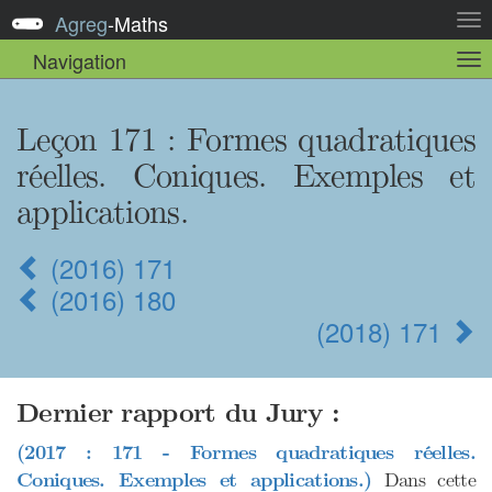
Agreg
-
Maths
Act
la
Navigation
Act
nav
la
sou
nav
Leçon 171
: Formes quadratiques
réelles. Coniques. Exemples et
applications.
(2016) 171
(2016) 180
(2018) 171
Dernier rapport du Jury :
(2017 : 171 - Formes quadratiques réelles.
Coniques. Exemples et applications.)
Dans cette