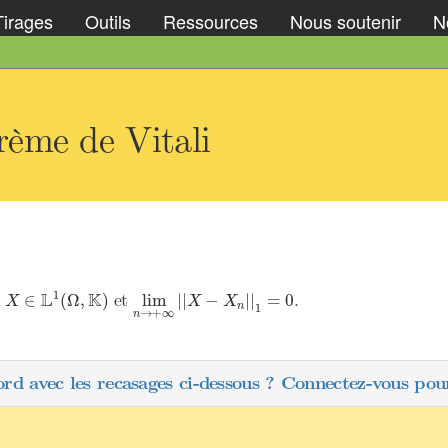
Tirages
Outils
Ressources
Nous soutenir
No
ème de Vitali
X
∈
L
1
(
Ω
,
K
)
lim
n
→
+
∞
|
|
X
−
X
n
|
|
1
=
0
1
L
K
et
.
∈
(
Ω
,
)
lim
|
|
−
|
|
=
0
X
X
X
n
1
→
+
∞
n
ord avec les recasages ci-dessous ? Connectez-vous pour