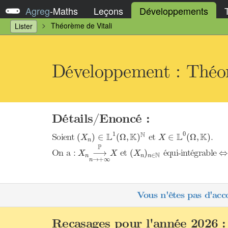
Agreg
-
Maths
Leçons
Développements
Théorème de Vitali
Lister
Développement : Théor
Détails/Enoncé :
(
X
n
)
∈
L
1
(
Ω
,
K
)
N
X
∈
L
0
(
Ω
,
K
)
1
0
N
L
K
L
K
Soient
et
.
(
)
∈
(
Ω
,
)
∈
(
Ω
,
)
X
X
n
X
n
⟶
n
→
+
∞
P
X
P
(
X
n
)
n
∈
N
⇔
On a :
et
équi-intégrable
⟶
(
)
⇔
X
X
X
N
∈
n
n
n
→
+
∞
n
Vous n'êtes pas d'acc
Recasages pour l'année 2026 :