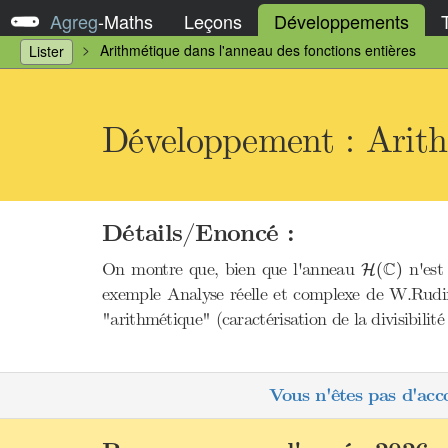
Agreg
-
Maths
Leçons
Développements
Arithmétique dans l'anneau des fonctions entières
Lister
Développement : Arithm
Détails/Enoncé :
H
(
C
)
C
On montre que, bien que l'anneau
n'est 
(
)
H
exemple Analyse réelle et complexe de W.Rudin)
"arithmétique" (caractérisation de la divisibilit
Vous n'êtes pas d'acc