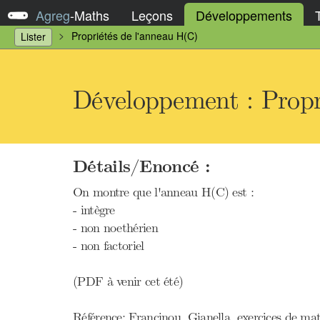
Agreg
-
Maths
Leçons
Développements
Propriétés de l'anneau H(C)
Lister
Développement : Propr
Détails/Enoncé :
On montre que l'anneau H(C) est :
- intègre
- non noethérien
- non factoriel
(PDF à venir cet été)
Référence: Francinou, Gianella, exercices de 