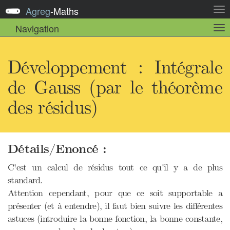
Agreg
-
Maths
Act
la
Navigation
Act
nav
la
sou
nav
Développement : Intégrale
de Gauss (par le théorème
des résidus)
Détails/Enoncé :
C'est un calcul de résidus tout ce qu'il y a de plus
standard.
Attention cependant, pour que ce soit supportable a
présenter (et à entendre), il faut bien suivre les différentes
astuces (introduire la bonne fonction, la bonne constante,