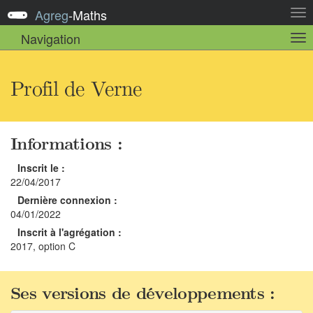
Agreg
-
Maths
Act
la
Navigation
Act
nav
la
sou
nav
Profil de Verne
Informations :
Inscrit le :
22/04/2017
Dernière connexion :
04/01/2022
Inscrit à l'agrégation :
2017, option C
Ses versions de développements :