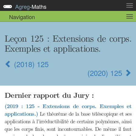
Agreg
-
Maths
Act
la
Navigation
Act
nav
la
sou
nav
Leçon 125
: Extensions de corps.
Exemples et applications.
(2018) 125
(2020) 125
Dernier rapport du Jury :
(2019 : 125 - Extensions de corps. Exemples et
applications.)
Le théorème de la base téléscopique et ses
applications à l’irréductibilité de certains polynômes, ainsi
que les corps finis, sont incontournables. De même il faut