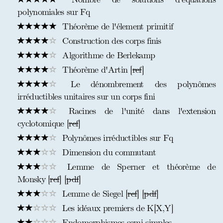
polynomiales sur Fq
Théorème de l'élement primitif
Construction des corps finis
Algorithme de Berlekamp
Théorème d'Artin [
ref
]
Le dénombrement des polynômes
irréductibles unitaires sur un corps fini
Racines de l'unité dans l'extension
cyclotomique [
ref
]
Polynômes irréductibles sur Fq
Dimension du commutant
Lemme de Sperner et théorème de
Monsky [
ref
] [
pdf
]
Lemme de Siegel [
ref
] [
pdf
]
Les idéaux premiers de K[X,Y]
Endomorphismes semi-simples