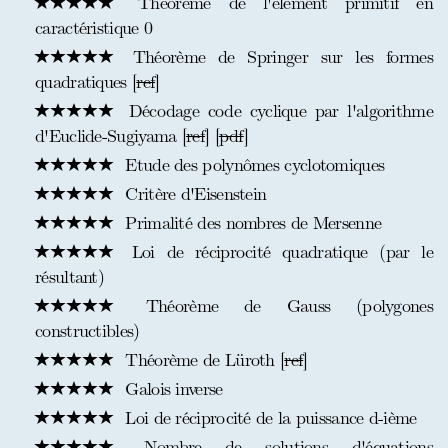
Théorème de l'élément primitif en
caractéristique 0
Théorème de Springer sur les formes
quadratiques [
ref
]
Décodage code cyclique par l'algorithme
d'Euclide-Sugiyama [
ref
] [
pdf
]
Etude des polynômes cyclotomiques
Critère d'Eisenstein
Primalité des nombres de Mersenne
Loi de réciprocité quadratique (par le
résultant)
Théorème de Gauss (polygones
constructibles)
Théorème de Lüroth [
ref
]
Galois inverse
Loi de réciprocité de la puissance d-ième
Nombre de solutions d'équations