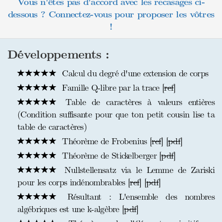
Vous n'êtes pas d'accord avec les recasages ci-
dessous ? Connectez-vous pour proposer les vôtres
!
Développements :
Calcul du degré d'une extension de corps
Famille Q-libre par la trace [
ref
]
Table de caractères à valeurs entières
(Condition suffisante pour que ton petit cousin lise ta
table de caractères)
Théorème de Frobenius [
ref
] [
pdf
]
Théorème de Stickelberger [
pdf
]
Nullstellensatz via le Lemme de Zariski
pour les corps indénombrables [
ref
] [
pdf
]
Résultant : L'ensemble des nombres
algébriques est une k-algèbre [
pdf
]