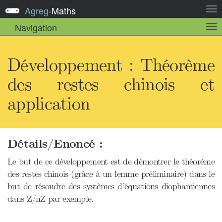
Agreg
-
Maths
Act
la
Navigation
Act
nav
la
sou
nav
Développement : Théorème
des restes chinois et
application
Détails/Enoncé :
Le but de ce développement est de démontrer le théorème
des restes chinois (grâce à un lemme préliminaire) dans le
but de résoudre des systèmes d’équations diophantiennes
dans Z/nZ par exemple.