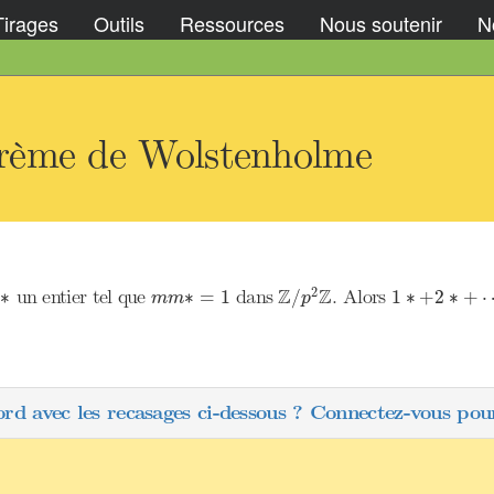
Tirages
Outils
Ressources
Nous soutenir
No
rème de Wolstenholme
Z
/
p
2
Z
1
∗
+
2
∗
+
⋯
m
m
∗
=
1
m
∗
Z
Z
2
un entier tel que
dans
. Alors
∗
∗
=
1
/
1
∗
+
2
∗
+
m
m
m
p
ord avec les recasages ci-dessous ? Connectez-vous pour