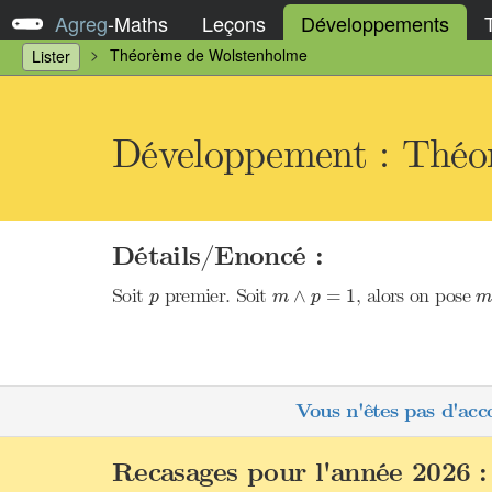
Agreg
-
Maths
Leçons
Développements
Théorème de Wolstenholme
Lister
Développement : Théo
Détails/Enoncé :
m
∧
p
=
1
p
Soit
premier. Soit
, alors on pose
∧
=
1
p
m
p
Vous n'êtes pas d'acc
Recasages pour l'année 2026 :