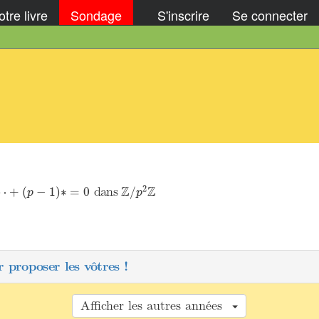
tre livre
Sondage
S'inscrire
Se connecter
Z
/
p
2
Z
+
(
p
−
1
)
∗
=
0
Z
Z
2
dans
⋯
+
(
−
1
)
∗
=
0
/
p
p
 proposer les vôtres !
Afficher les autres années