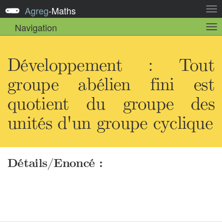
Agreg
-
Maths
Act
la
Navigation
Act
nav
la
sou
nav
Développement : Tout
groupe abélien fini est
quotient du groupe des
unités d'un groupe cyclique
Détails/Enoncé :