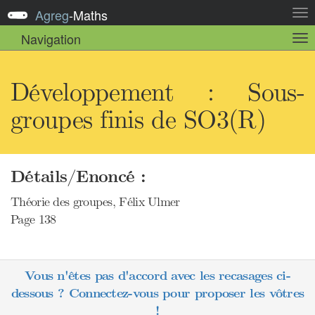
Agreg
-
Maths
Act
la
Navigation
Act
nav
la
sou
nav
Développement : Sous-
groupes finis de SO3(R)
Détails/Enoncé :
Théorie des groupes, Félix Ulmer
Page 138
Vous n'êtes pas d'accord avec les recasages ci-
dessous ? Connectez-vous pour proposer les vôtres
!