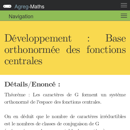
Agreg
-
Maths
Act
la
Navigation
Act
nav
la
sou
nav
Développement : Base
orthonormée des fonctions
centrales
Détails/Enoncé :
Théorème : Les caractères de G forment un système
orthonormé de l'espace des fonctions centrales.
On en déduit que le nombre de caractères irréductibles
est le nombres de classes de conjugaison de G