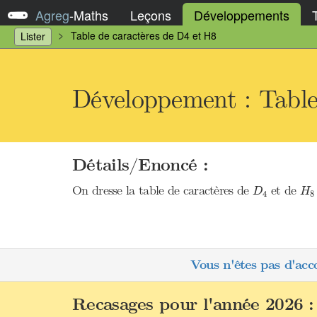
Agreg
-
Maths
Leçons
Développements
Table de caractères de D4 et H8
Lister
Développement : Table
Détails/Enoncé :
D
4
H
8
On dresse la table de caractères de
et de
D
H
4
8
Vous n'êtes pas d'acc
Recasages pour l'année 2026 :