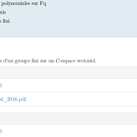
 polynomiales sur Fq
nis
 fini
C
s d'un groupe fini sur un
-espace vectoriel.
C
6
l_2016.pdf
6