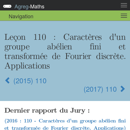
Agreg
-
Maths
Act
la
Navigation
Act
nav
la
sou
nav
Leçon 110
: Caractères d'un
groupe abélien fini et
transformée de Fourier discrète.
Applications
(2015) 110
(2017) 110
Dernier rapport du Jury :
(2016 : 110 - Caractères d'un groupe abélien fini
et transformée de Fourier discrète. Applications)