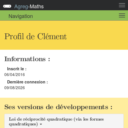
Agreg
-
Maths
Act
la
Navigation
Act
nav
la
sou
nav
Profil de Clément
Informations :
Inscrit le :
06/04/2016
Dernière connexion :
09/08/2026
Ses versions de développements :
Loi de réciprocité quadratique (via les formes
quadratiques)