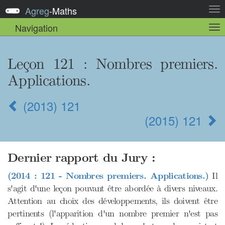
Agreg
-
Maths
Act
la
Navigation
Act
nav
la
sou
nav
Leçon 121 : Nombres premiers.
Applications.
(2013) 121
(2015) 121
Dernier rapport du Jury :
(2014 : 121 - Nombres premiers. Applications.)
Il
s'agit d'une leçon pouvant être abordée à divers niveaux.
Attention au choix des développements, ils doivent être
pertinents (l'apparition d'un nombre premier n'est pas
p