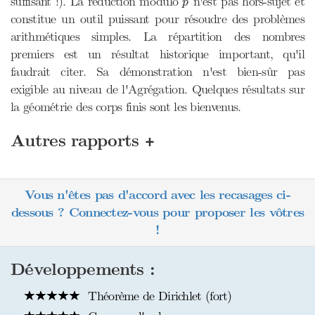
suffisant !). La réduction modulo
n'est pas hors-sujet et
p
constitue un outil puissant pour résoudre des problèmes
arithmétiques simples. La répartition des nombres
premiers est un résultat historique important, qu'il
faudrait citer. Sa démonstration n'est bien-sûr pas
exigible au niveau de l'Agrégation. Quelques résultats sur
la géométrie des corps finis sont les bienvenus.
+
Autres rapports
Vous n'êtes pas d'accord avec les recasages ci-
dessous ? Connectez-vous pour proposer les vôtres
!
Développements :
Théorème de Dirichlet (fort)