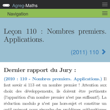
Agreg
-
Maths
Act
la
Navigation
Act
nav
la
sou
nav
Leçon 110 : Nombres premiers.
Applications.
(2011) 110
Dernier rapport du Jury :
(2010 : 110 - Nombres premiers. Applications.)
Il
faut savoir si 113 est un nombre premier ! Attention aux
choix des développements, ils doivent être pertinents
(l'apparition d'un nombre premier n'est pas suffisant!). La
p
réduction modulo
n'est pas hors-sujet et constitue un
p
outil puissant pour résoudre des problèmes arithmétiques