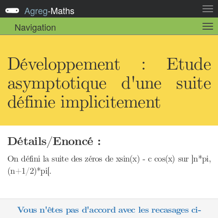
Agreg
-
Maths
Act
la
Navigation
Act
nav
la
sou
nav
Développement : Etude
asymptotique d'une suite
définie implicitement
Détails/Enoncé :
On défini la suite des zéros de xsin(x) - c cos(x) sur ]n*pi,
(n+1/2)*pi[.
Vous n'êtes pas d'accord avec les recasages ci-