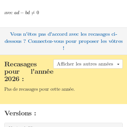
a
d
−
b
d
≠
0
avec
−
≠
0
a
d
b
d
Vous n'êtes pas d'accord avec les recasages ci-
dessous ? Connectez-vous pour proposer les vôtres
!
Recasages
Afficher les autres années
pour l'année
2026 :
Pas de recasages pour cette année.
Versions :