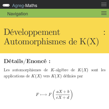
Agreg
-
Maths
Act
la
Navigation
Act
nav
la
sou
nav
Développement :
Automorphismes de K(X)
Détails/Enoncé :
K
(
X
)
K
Les automorphismes de
-algèbre de
sont les
(
)
K
K
X
K
(
X
)
K
(
X
)
applications de
vers
définies par
(
)
(
)
K
X
K
X
F
⟼
F
(
a
X
+
b
c
X
+
d
)
+
a
X
b
(
)
⟼
F
F
+
c
X
d