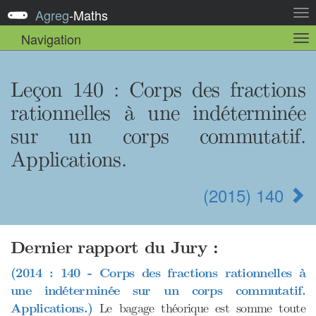
Agreg
-
Maths
Act
la
Navigation
Act
nav
la
sou
nav
Leçon 140
: Corps des fractions
rationnelles à une indéterminée
sur un corps commutatif.
Applications.
(2015) 140
Dernier rapport du Jury :
(2014 : 140 - Corps des fractions rationnelles à
une indéterminée sur un corps commutatif.
Applications.)
Le bagage théorique est somme toute