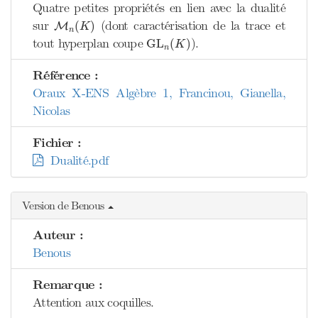
Quatre petites propriétés en lien avec la dualité
M
n
(
K
)
sur
(dont caractérisation de la trace et
(
)
M
K
n
G
L
n
(
K
)
tout hyperplan coupe
).
G
L
(
)
K
n
Référence :
Oraux X-ENS Algèbre 1, Francinou, Gianella,
Nicolas
Fichier :
Dualité.pdf
Version de Benous
Auteur :
Benous
Remarque :
Attention aux coquilles.