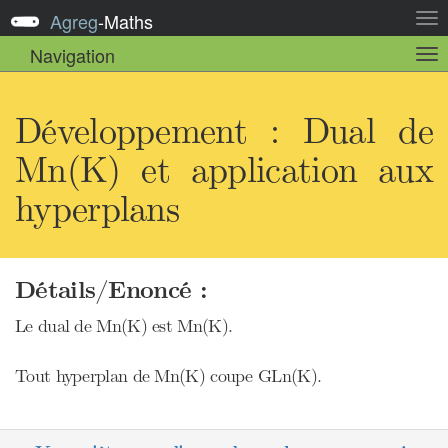
Agreg
-
Maths
Act
la
Navigation
Act
nav
la
sou
nav
Développement : Dual de
Mn(K) et application aux
hyperplans
Détails/Enoncé :
Le dual de Mn(K) est Mn(K).
Tout hyperplan de Mn(K) coupe GLn(K).