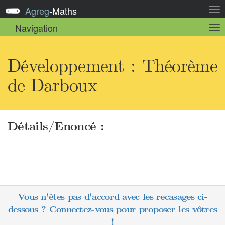
Agreg
-
Maths
Act
la
Navigation
Act
nav
la
sou
nav
Développement : Théorème
de Darboux
Détails/Enoncé :
Vous n'êtes pas d'accord avec les recasages ci-
dessous ? Connectez-vous pour proposer les vôtres
!