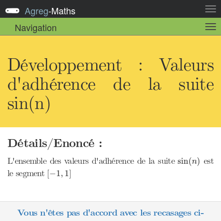
Agreg
-
Maths
Act
la
Navigation
Act
nav
la
sou
nav
Développement : Valeurs
d'adhérence de la suite
sin(n)
Détails/Enoncé :
sin
(
n
)
L'ensemble des valeurs d'adhérence de la suite
est
sin
(
)
n
[
−
1
,
1
]
le segment
[
−
1
,
1
]
Vous n'êtes pas d'accord avec les recasages ci-