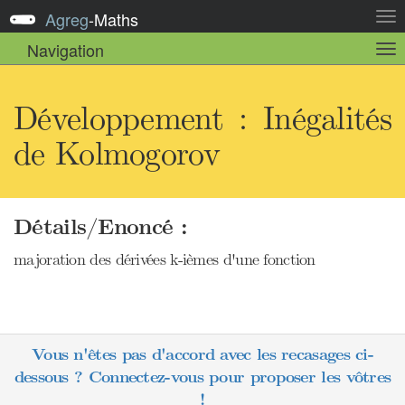
Agreg
-
Maths
Act
la
Navigation
Act
nav
la
sou
nav
Développement : Inégalités
de Kolmogorov
Détails/Enoncé :
majoration des dérivées k-ièmes d'une fonction
Vous n'êtes pas d'accord avec les recasages ci-
dessous ? Connectez-vous pour proposer les vôtres
!