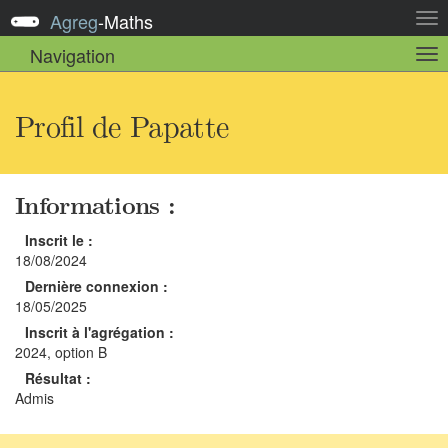
Agreg
-
Maths
Act
la
Navigation
Act
nav
la
sou
nav
Profil de Papatte
Informations :
Inscrit le :
18/08/2024
Dernière connexion :
18/05/2025
Inscrit à l'agrégation :
2024, option B
Résultat :
Admis