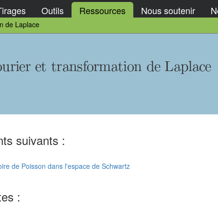
Tirages
Outils
Ressources
Nous soutenir
No
on de Laplace
ourier et transformation de Laplace
ts suivants :
oire de Poisson dans l'espace de Schwartz
tes :