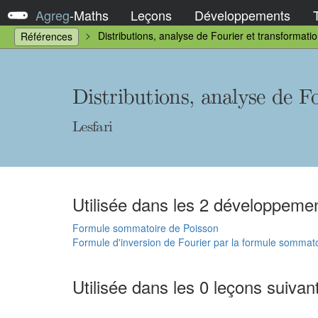
Agreg
-
Maths
Leçons
Développements
Distributions, analyse de Fourier et transformati
Références
Distributions, analyse de F
Lesfari
Utilisée dans les 2 développemen
Formule sommatoire de Poisson
Formule d'inversion de Fourier par la formule sommat
Utilisée dans les 0 leçons suivan