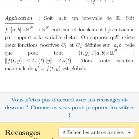
t
0
]
a
,
b
[
R
A
p
p
l
i
c
a
t
i
o
n
_
R
: Soit
un intervalle de
. Soit
]
,
[
A
p
p
l
i
c
a
t
i
o
n
a
b
−
−−−−−−−−
−
f
:
]
a
,
b
[
×
R
N
→
R
N
R
R
continue et localement lipschitzienne
N
N
:
]
,
[
×
→
f
a
b
par rapport à la variable d'état. On suppose qu'il existe
]
a
,
b
[
C
1
C
2
deux fonctions positives
et
définies sur
telle
]
,
[
C
C
a
b
1
2
(
t
,
y
)
∈
]
a
,
b
[
×
R
N
R
que pour tout
:
N
(
,
)
∈
]
,
[
×
t
y
a
b
‖
f
(
t
,
y
)
‖
≤
C
1
(
t
)
‖
y
‖
+
C
2
(
t
)
. Alors toute solution
∥
(
,
)
∥
≤
(
)
∥
∥
+
(
)
f
t
y
C
t
y
C
t
1
2
y
′
=
f
(
t
,
y
)
′
maximale de
est globale.
=
(
,
)
y
f
t
y
Vous n'êtes pas d'accord avec les recasages ci-
dessous ? Connectez-vous pour proposer les vôtres
!
Recasages
Afficher les autres années