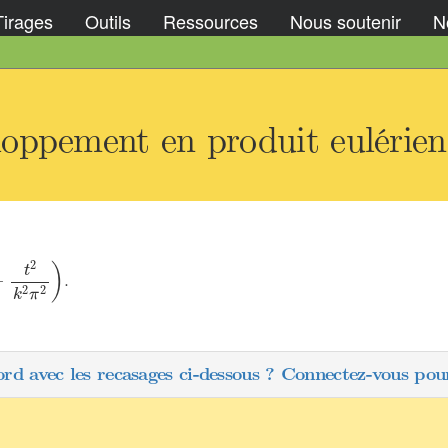
Tirages
Outils
Ressources
Nous soutenir
No
oppement en produit eulérien
=
1
n
(
1
−
t
2
k
2
π
2
)
2
)
t
.
−
2
2
k
π
ord avec les recasages ci-dessous ? Connectez-vous pour