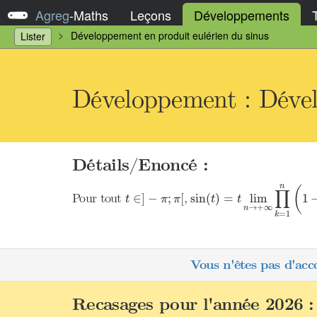
Agreg
-
Maths
Leçons
Développements
Développement en produit eulérien du sinus
Lister
Développement : Dével
Détails/Enoncé :
sin
(
t
)
=
t
lim
n
→
+
∞
∏
k
n
(
∏
t
∈
]
−
π
;
π
[
Pour tout
,
∈
]
−
;
[
sin
(
)
=
lim
1
t
π
π
t
t
→
+
∞
n
=
1
k
Vous n'êtes pas d'acc
Recasages pour l'année 2026 :