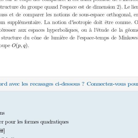
structure du groupe quand l'espace est de dimension 2). Le lien
ss et de comparer les notions de sous-espace orthogonal, en 
t un supplémentaire. La notion d'isotropie doit être connue. 
'intéresser aux espaces hyperboliques, ou à l'étude de la gé
structure du cône de lumière de l'espace-temps de Minkowsk
O
(
p
,
q
)
groupe
.
(
,
)
O
p
q
ord avec les recasages ci-dessous ? Connectez-vous pour
ns
r pour les formes quadratiques
df
]