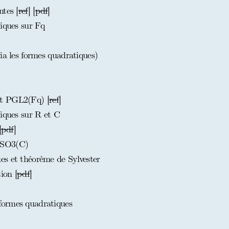
tes [
ref
] [
pdf
]
tiques sur Fq
ia les formes quadratiques)
t PGL2(Fq) [
ref
]
tiques sur R et C
[
pdf
]
 SO3(C)
s et théorème de Sylvester
ion [
pdf
]
formes quadratiques