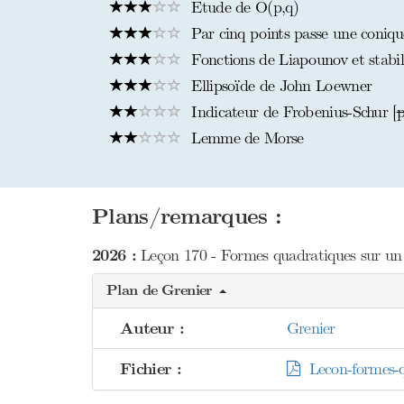
Etude de O(p,q)
Par cinq points passe une coniqu
Fonctions de Liapounov et stabili
Ellipsoïde de John Loewner
Indicateur de Frobenius-Schur [
p
Lemme de Morse
Plans/remarques :
2026 :
Leçon 170 - Formes quadratiques sur un e
Plan de Grenier
Auteur :
Grenier
Fichier :
Lecon-formes-q