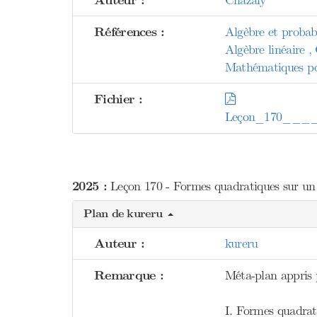
Auteur :
Chazaly
Références :
Algèbre et probab
Algèbre linéaire ,
Mathématiques pou
Fichier :
Leçon_170____Fo
2025 :
Leçon 170 - Formes quadratiques sur un e
Plan de kureru
Auteur :
kureru
Remarque :
Méta-plan appris 
I. Formes quadrat