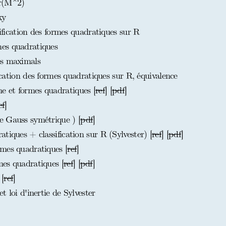
tr(M^2)
ky
sification des formes quadratiques sur R
es quadratiques
es maximals
fication des formes quadratiques sur R, équivalence
 et formes quadratiques [
ref
] [
pdf
]
ef
]
e Gauss symétrique ) [
pdf
]
tiques + classification sur R (Sylvester) [
ref
] [
pdf
]
mes quadratiques [
ref
]
es quadratiques [
ref
] [
pdf
]
[
ref
]
 loi d'inertie de Sylvester