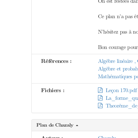
On est restées dan
Ce plan n’a pas été
N’hésitez pas à no
Bon courage pour 
Références :
Algèbre linéaire ,
Algèbre et probab
Mathématiques pou
Fichiers :
Leçon 170.pdf
La_forme_qu
Theorème_de_S
Plan de Chazaly