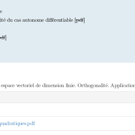
e
té du cas autonome différentiable [
pdf
]
df
]
space vectoriel de dimension finie. Orthogonalité. Application
uadratiques.pdf