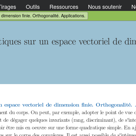
Tirages
Outils
Ressources
Nous soutenir
No
dimension finie. Orthogonalité. Applications.
iques sur un espace vectoriel de dim
 espace vectoriel de dimension finie. Orthogonalité. 
nt du corps. On peut, par exemple, adopter le point de vue de
 de dégager quelques invariants (rang, discriminant), de s'inte
ir être mis en oeuvre sur une forme quadratique simple. En ajou
s sur le corps des complexes. Il est aussi possible de s'intéress