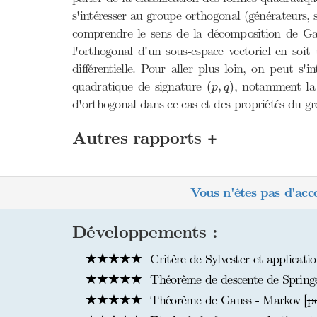
s'intéresser au groupe orthogonal (générateurs, 
comprendre le sens de la décomposition de Gau
l'orthogonal d'un sous-espace vectoriel en soi
différentielle. Pour aller plus loin, on peut s
(
p
,
q
)
quadratique de signature
, notamment la 
(
,
)
p
q
d'orthogonal dans ce cas et des propriétés du 
+
Autres rapports
Vous n'êtes pas d'acc
Développements :
Critère de Sylvester et applicatio
Théorème de descente de Springe
Théorème de Gauss - Markov [
p