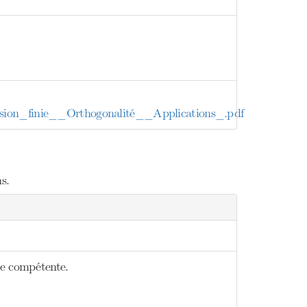
on_finie__Orthogonalité__Applications_.pdf
s.
ne compétente.