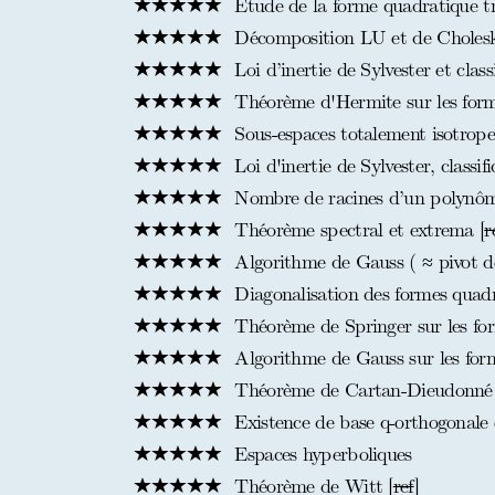
Etude de la forme quadratique 
Décomposition LU et de Choles
Loi d’inertie de Sylvester et clas
Théorème d'Hermite sur les form
Sous-espaces totalement isotrop
Loi d'inertie de Sylvester, classi
Nombre de racines d’un polynôme
Théorème spectral et extrema [
r
Algorithme de Gauss ( ≈ pivot d
Diagonalisation des formes quadra
Théorème de Springer sur les for
Algorithme de Gauss sur les form
Théorème de Cartan-Dieudonné 
Existence de base q-orthogonale et
Espaces hyperboliques
Théorème de Witt [
ref
]