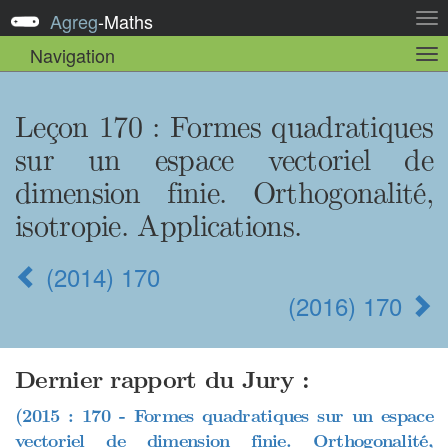
Agreg
-
Maths
Act
la
Navigation
Act
nav
la
sou
nav
Leçon 170 : Formes quadratiques
sur un espace vectoriel de
dimension finie. Orthogonalité,
isotropie. Applications.
(2014) 170
(2016) 170
Dernier rapport du Jury :
(2015 : 170 - Formes quadratiques sur un espace
vectoriel de dimension finie. Orthogonalité,