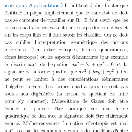
isotropie. Applications.)
Il faut tout d'abord noter que
l'intitulé implique implicitement que le candidat ne doit
pas se contenter de travailler sur R . Il faut savoir que les
formes quadratiques existent sur le corps des complexes et
sur les corps finis et il faut savoir les classifier. On ne doit
pas oublier l'interprétation géométrique des notions
introduites (lien entre coniques, formes quadratiques,
cônes isotropes) ou les aspects élémentaires (par exemple
a
x
2
+
b
x
+
c
y
2
=
0
2
2
le discriminant de l'équation
et la
+
+
=
0
a
x
b
x
c
y
a
x
2
+
b
x
y
+
c
y
2
2
2
signature de la forme quadratique
). On
+
+
a
x
b
x
y
c
y
ne peut se limiter à des considérations élémentaires
d'algèbre linéaire. Les formes quadratiques ne sont pas
toutes non dégénérées (la notion de quotient est utile
pour s'y ramener). L'algorithme de Gauss doit être
énoncé et pouvoir être pratiqué sur une forme
quadratique de lien avec la signature doit être clairement
énoncé. Malheureusement la notion d'isotropie est mal
maîtrisée par les candidats, y compris les meilleurs d'entre