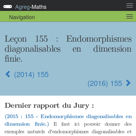
Agreg
-
Maths
Act
la
Navigation
Act
nav
la
sou
nav
Leçon 155
: Endomorphismes
diagonalisables en dimension
finie.
(2014) 155
(2016) 155
Dernier rapport du Jury :
(2015 : 155 - Endomorphismes diagonalisables en
dimension finie.)
Il faut ici pouvoir donner des
exemples naturels d'endomorphismes diagonalisables et