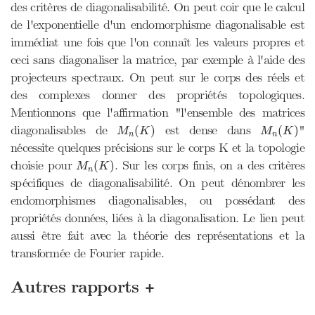
des critères de diagonalisabilité. On peut coir que le calcul
de l'exponentielle d'un endomorphisme diagonalisable est
immédiat une fois que l'on connaît les valeurs propres et
ceci sans diagonaliser la matrice, par exemple à l'aide des
projecteurs spectraux. On peut sur le corps des réels et
des complexes donner des propriétés topologiques.
Mentionnons que l'affirmation "l'ensemble des matrices
M
n
(
K
)
M
n
(
K
)
diagonalisables de
est dense dans
"
(
)
(
)
M
K
M
K
n
n
nécessite quelques précisions sur le corps K et la topologie
M
n
(
K
)
choisie pour
. Sur les corps finis, on a des critères
(
)
M
K
n
spécifiques de diagonalisabilité. On peut dénombrer les
endomorphismes diagonalisables, ou possédant des
propriétés données, liées à la diagonalisation. Le lien peut
aussi être fait avec la théorie des représentations et la
transformée de Fourier rapide.
+
Autres rapports