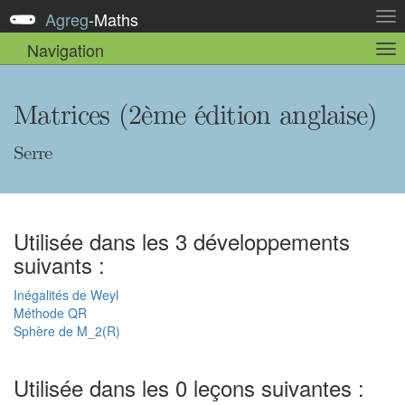
Agreg
-
Maths
Act
la
Navigation
Act
nav
la
sou
nav
Matrices (2ème édition anglaise)
Serre
Utilisée dans les 3 développements
suivants :
Inégalités de Weyl
Méthode QR
Sphère de M_2(R)
Utilisée dans les 0 leçons suivantes :