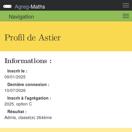
Agreg
-
Maths
Act
la
Navigation
Act
nav
la
sou
nav
Profil de Astier
Informations :
Inscrit le :
09/01/2025
Dernière connexion :
10/07/2026
Inscrit à l'agrégation :
2025, option C
Résultat :
Admis, classé(e) 264ème