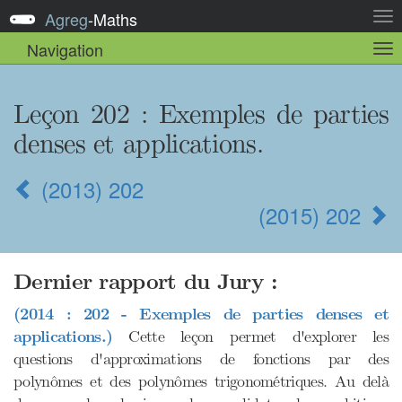
Agreg
-
Maths
Act
la
Navigation
Act
nav
la
sou
nav
Leçon 202
: Exemples de parties
denses et applications.
(2013) 202
(2015) 202
Dernier rapport du Jury :
(2014 : 202 - Exemples de parties denses et
applications.)
Cette leçon permet d'explorer les
questions d'approximations de fonctions par des
polynômes et des polynômes trigonométriques. Au delà