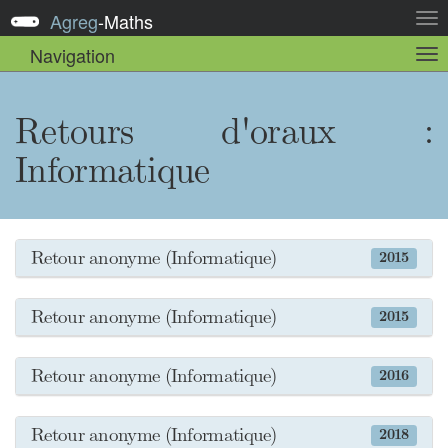
Agreg
-
Maths
Act
la
Navigation
Act
nav
la
sou
nav
Retours d'oraux :
Informatique
Retour anonyme (Informatique)
2015
Retour anonyme (Informatique)
2015
Retour anonyme (Informatique)
2016
Retour anonyme (Informatique)
2018