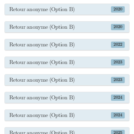
Retour anonyme (Option B)
2020
Retour anonyme (Option B)
2020
Retour anonyme (Option B)
2022
Retour anonyme (Option B)
2023
Retour anonyme (Option B)
2023
Retour anonyme (Option B)
2024
Retour anonyme (Option B)
2024
Retour anonyme (Option B)
2025