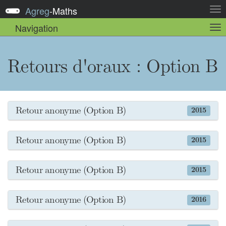
Agreg
-
Maths
Act
la
Navigation
Act
nav
la
sou
nav
Retours d'oraux : Option B
Retour anonyme (Option B)
2015
Retour anonyme (Option B)
2015
Retour anonyme (Option B)
2015
Retour anonyme (Option B)
2016