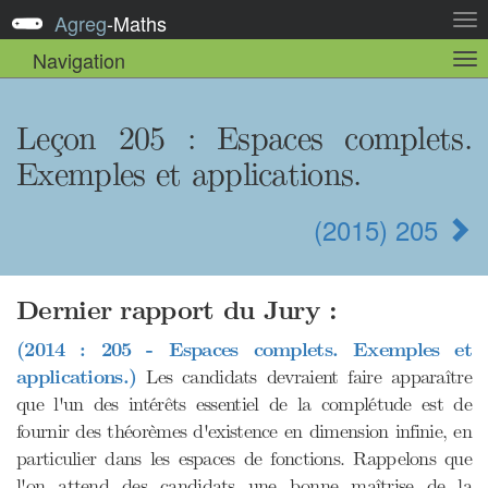
Agreg
-
Maths
Act
la
Navigation
Act
nav
la
sou
nav
Leçon 205
: Espaces complets.
Exemples et applications.
(2015) 205
Dernier rapport du Jury :
(2014 : 205 - Espaces complets. Exemples et
applications.)
Les candidats devraient faire apparaître
que l'un des intérêts essentiel de la complétude est de
fournir des théorèmes d'existence en dimension infinie, en
particulier dans les espaces de fonctions. Rappelons que
l'on attend des candidats une bonne maîtrise de la