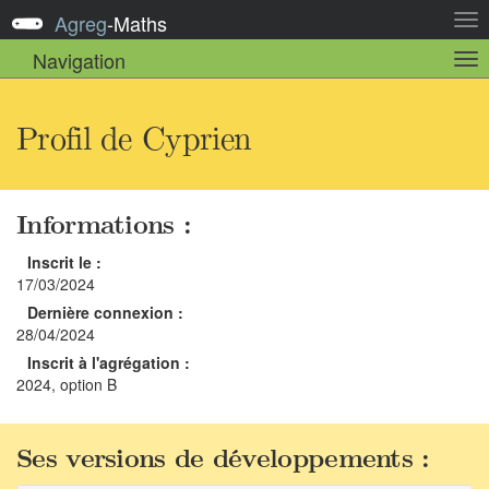
Agreg
-
Maths
Act
la
Navigation
Act
nav
la
sou
nav
Profil de Cyprien
Informations :
Inscrit le :
17/03/2024
Dernière connexion :
28/04/2024
Inscrit à l'agrégation :
2024, option B
Ses versions de développements :