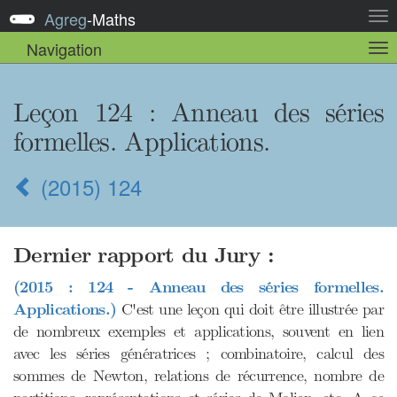
Agreg
-
Maths
Act
la
Navigation
Act
nav
la
sou
nav
Leçon 124
: Anneau des séries
formelles. Applications.
(2015) 124
Dernier rapport du Jury :
(2015 : 124 - Anneau des séries formelles.
Applications.)
C'est une leçon qui doit être illustrée par
de nombreux exemples et applications, souvent en lien
avec les séries génératrices ; combinatoire, calcul des
sommes de Newton, relations de récurrence, nombre de