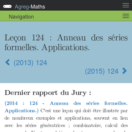
Agreg
-
Maths
Act
la
Navigation
Act
nav
la
sou
nav
Leçon 124
: Anneau des séries
formelles. Applications.
(2013) 124
(2015) 124
Dernier rapport du Jury :
(2014 : 124 - Anneau des séries formelles.
Applications.)
C'est une leçon qui doit être illustrée par
de nombreux exemples et applications, souvent en lien
avec les séries génératrices ; combinatoire, calcul des