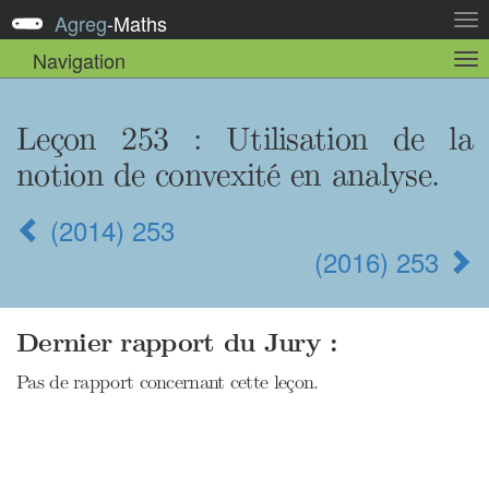
Agreg
-
Maths
Act
la
Navigation
Act
nav
la
sou
nav
Leçon 253
: Utilisation de la
notion de convexité en analyse.
(2014) 253
(2016) 253
Dernier rapport du Jury :
Pas de rapport concernant cette leçon.