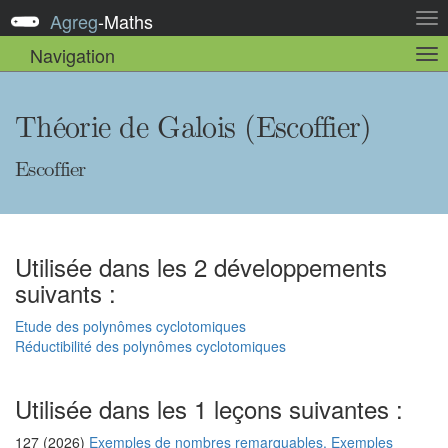
Agreg
-
Maths
Act
la
Navigation
Act
nav
la
sou
nav
Théorie de Galois (Escoffier)
Escoffier
Utilisée dans les 2 développements
suivants :
Etude des polynômes cyclotomiques
Réductibilité des polynômes cyclotomiques
Utilisée dans les 1 leçons suivantes :
127 (2026)
Exemples de nombres remarquables. Exemples